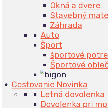
Okná a dvere
Stavebný mate
Záhrada
Auto
Šport
športové potr
Športové oble
Cestovanie
Novinka
Letná dovolenka
Dovolenka pri mo