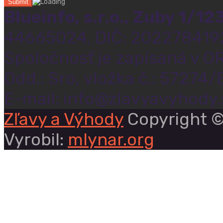
Blueinfo, s.r.o., Zuby 1/1
44665024, DIČ: 202278419
Spoločnosť je zapísaná v OR
Odd.: Sro, vložka č.: 57274/
E-mail: info@zlavyavyhody.
Zľavy a Výhody
Copyright ©
Vyrobil:
mlynar.org