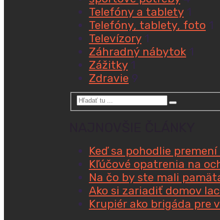
Telefóny a tablety
1
Telefóny, tablety, foto
1
Televízory
1
Záhradný nábytok
1
Zážitky
1
Zdravie
9
NAJNOVŠIE ČLÁNKY
Keď sa pohodlie premení 
Kľúčové opatrenia na oc
Na čo by ste mali pamäta
Ako si zariadiť domov la
Krupiér ako brigáda pre