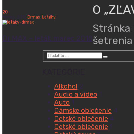
O „ZĽA
20
marec,
2018
Drmax
,
Letáky
Stránka 
Dr MAX – leták marec 2018
šetrenia
KATEGÓRIE
Alkohol
2
Audio a video
1
Auto
1
Dámske oblečenie
4
Detské oblečenie
4
Detské oblečenie
1