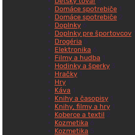
Detský tovar
3
Domáce spotrebiče
1
Domáce spotrebiče
2
Doplnky
6
Doplnky pre športovcov
Drogéria
5
Elektronika
6
Filmy a hudba
1
Hodinky a šperky
3
Hračky
1
Hry
1
Káva
1
Knihy a časopisy
1
Knihy, filmy a hry
1
Koberce a textil
2
Kozmetika
6
Kozmetika
5