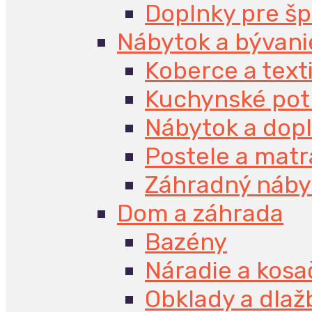
Doplnky pre š
Nábytok a bývani
Koberce a texti
Kuchynské pot
Nábytok a dop
Postele a mat
Záhradný náby
Dom a záhrada
Bazény
Náradie a kosa
Obklady a dlaž