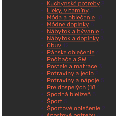
Kuchynské potreby
3
Lieky, vitamíny
5
Móda a oblečenie
18
Módne doplnky
8
Nábytok a bývanie
5
Nábytok a doplnky
3
Obuv
12
Pánske oblečenie
6
Počítače a SW
7
Postele a matrace
3
Potraviny a jedlo
3
Potraviny a nápoje
5
Pre dospelých (18
1
Spodná bielizeň
5
Šport
5
Športové oblečenie
2
športové potreby
4