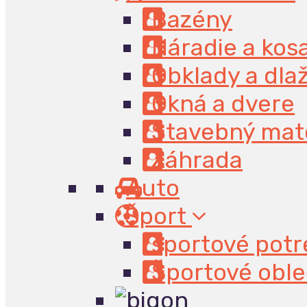
Bazény
Náradie a kos
Obklady a dla
Okná a dvere
Stavebný mate
Záhrada
Auto
Šport
športové potr
Športové oble