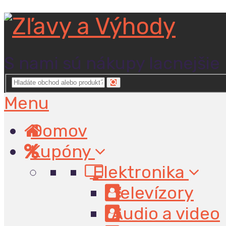
S nami sú nákupy lacnejšie
Menu
Domov
Kupóny
Elektronika
Televízory
Audio a video