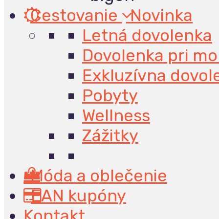
Cestovanie
Novinka
Letná dovolenka
Dovolenka pri mo
Exkluzívna dovol
Pobyty
Wellness
Zážitky
Móda a oblečenie
EAN kupóny
Kontakt