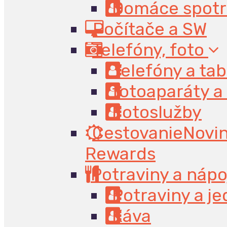
Domáce spotr
Počítače a SW
Telefóny, foto
Telefóny a tab
fotoaparáty a
Fotoslužby
Cestovanie
Novi
Rewards
Potraviny a náp
Potraviny a je
Káva