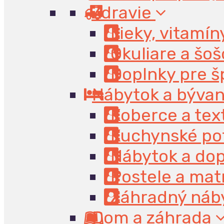
Zdravie
Lieky, vitamín
Okuliare a šo
Doplnky pre š
Nábytok a býva
Koberce a text
Kuchynské po
Nábytok a do
Postele a mat
Záhradný náb
Dom a záhrada