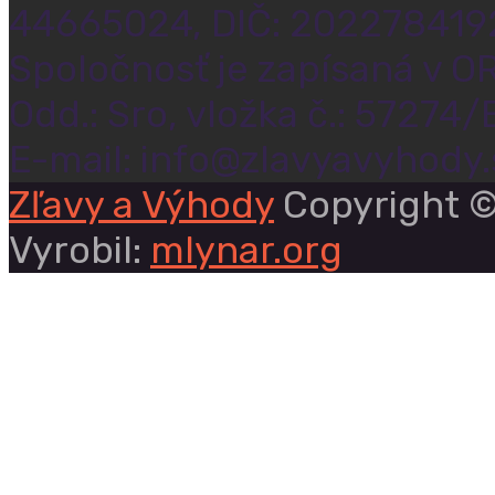
44665024, DIČ: 202278419
Spoločnosť je zapísaná v OR
Odd.: Sro, vložka č.: 57274/
E-mail: info@zlavyavyhody.
Zľavy a Výhody
Copyright ©
Vyrobil:
mlynar.org