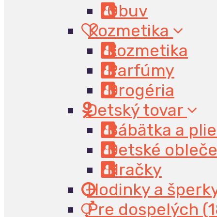
Obuv
Kozmetika
Kozmetika
Parfúmy
Drogéria
Detský tovar
Bábätka a pli
Detské obleče
Hračky
Hodinky a šperk
Pre dospelých (1