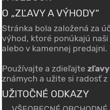
O „ZĽAVY A VÝHODY“
Stránka bola založená za ú
výhod, ktoré ponúkajú naši
alebo v kamennej predajni.
Používajte a zdieľajte
zľavy
známych a užite si radosť z
UŽITOČNÉ ODKAZY
VŠEOBECNÉ OBCHODNÉ