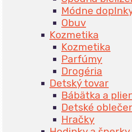
Módne doplnk
Obuv
Kozmetika
Kozmetika
Parfúmy
Drogéria
Detský tovar
Bábätka a plie
Detské obleče
Hračky
Hodinky a šperky