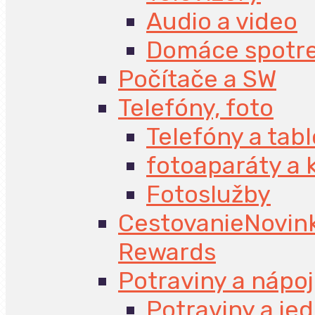
Audio a video
Domáce spotr
Počítače a SW
Telefóny, foto
Telefóny a tabl
fotoaparáty a
Fotoslužby
Cestovanie
Novin
Rewards
Potraviny a nápo
Potraviny a jed