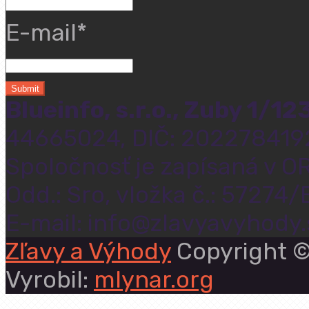
E-mail*
Blueinfo, s.r.o., Zuby 1/1
44665024, DIČ: 202278419
Spoločnosť je zapísaná v OR
Odd.: Sro, vložka č.: 57274/
E-mail: info@zlavyavyhody.
Zľavy a Výhody
Copyright ©
Vyrobil:
mlynar.org