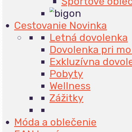
Športové oble
Cestovanie
Novinka
Letná dovolenka
Dovolenka pri mo
Exkluzívna dovol
Pobyty
Wellness
Zážitky
Móda a oblečenie