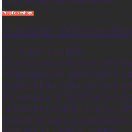
Prejsť do eshopu
Zľava až -50% v e-sho
5 x využitý kupón
Internetový obchod s produk
internetovým obchodom s d
kozmetikou, zdravotnými prí
Slovensku. 6 767 Položiek p
kozmetiky a ďalších produkt
priaznivé ceny, s najkratšo
kvalitou služieb. Poradne …