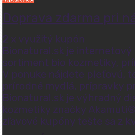
Prejsť do eshopu
Doprava zdarma pri n
2 x využitý kupón
Bionatural.sk je internetov
sortiment bio kozmetiky, prí
V ponuke nájdete pleťovú, t
prírodné mydlá, prípravky p
Bionatural.sk je výhradný di
kozmetiky značky Akamuti®.
zľavové kupóny tešte sa z kv