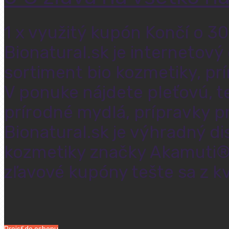
1 x využitý kupón
Končí o 30
Bionatural.sk je internetov
sortiment bio kozmetiky, prí
V ponuke nájdete pleťovú, t
prírodné mydlá, prípravky p
Bionatural.sk je výhradný di
kozmetiky značky Akamuti®.
zľavové kupóny tešte sa z kv