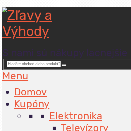
S nami sú nákupy lacnejšie
Menu
Domov
Kupóny
Elektronika
Televízory