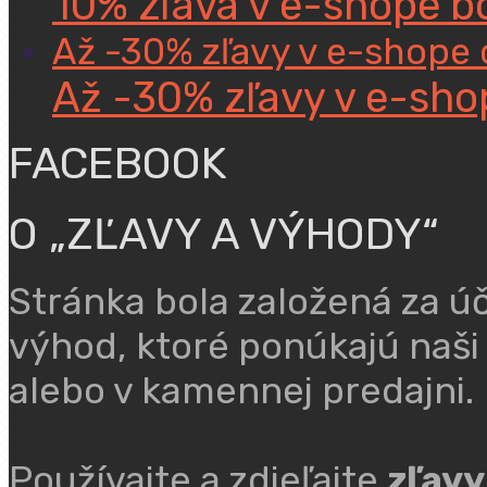
10% zľava v e-shope 
Až -30% zľavy v e-shope 
Až -30% zľavy v e-sho
FACEBOOK
O „ZĽAVY A VÝHODY“
Stránka bola založená za ú
výhod, ktoré ponúkajú naši
alebo v kamennej predajni.
Používajte a zdieľajte
zľavy