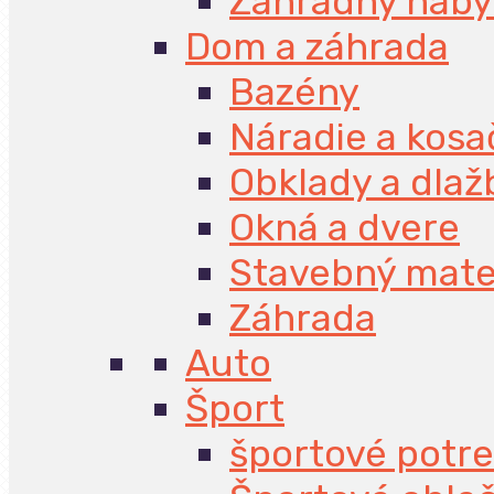
Záhradný náby
Dom a záhrada
Bazény
Náradie a kosa
Obklady a dlaž
Okná a dvere
Stavebný mate
Záhrada
Auto
Šport
športové potr