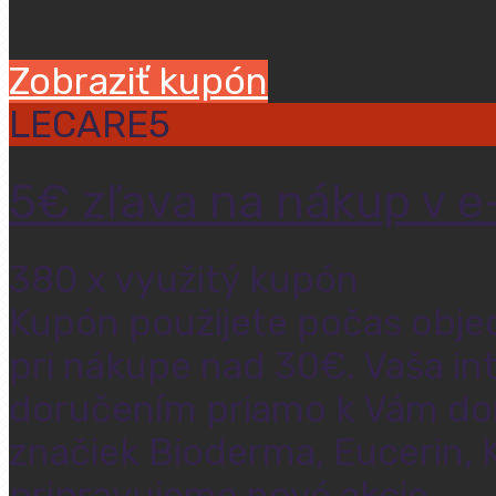
Zobraziť kupón
LECARE5
5€ zľava na nákup v e
380 x využitý kupón
Kupón použijete počas obje
pri nákupe nad 30€. Vaša in
doručením priamo k Vám do
značiek Bioderma, Eucerin, 
pripravujeme nové akcie.