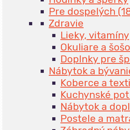
Pre dospelých (1
Zdravie
Lieky, vitamíny
Okuliare a šoš
Doplnky pre š
Nábytok a bývani
Koberce a texti
Kuchynské pot
Nábytok a dop
Postele a mat