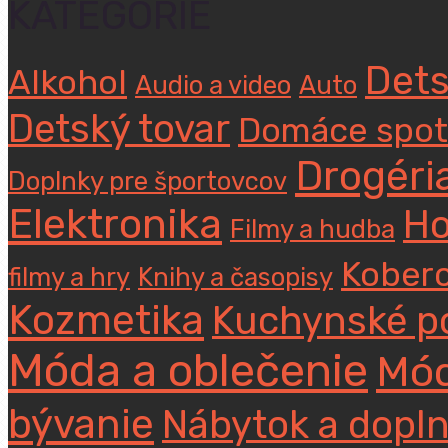
KATEGÓRIE
Dets
Alkohol
Audio a video
Auto
Detský tovar
Domáce spot
Drogéri
Doplnky pre športovcov
Elektronika
Ho
Filmy a hudba
Koberc
filmy a hry
Knihy a časopisy
Kozmetika
Kuchynské p
Móda a oblečenie
Mód
bývanie
Nábytok a dopl