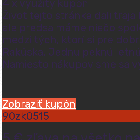
4 x využitý kupón
Život tejto stránke dali traja
ale predsa máme niečo spolo
medzi tých, ktorí si pre dob
Rakúska. Jednu peknú letnú
Namiesto nákupov sme sa vyb
Zobraziť kupón
90zk0515
5 € zľava na všetko na