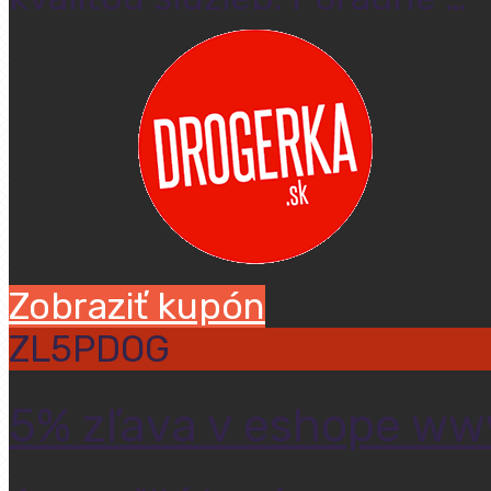
Zobraziť kupón
ZL5PDOG
5% zľava v eshope ww