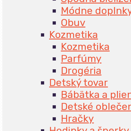
Módne doplnk
Obuv
Kozmetika
Kozmetika
Parfúmy
Drogéria
Detský tovar
Bábätka a plie
Detské obleče
Hračky
Hodinky a šperky