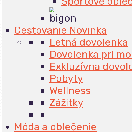
Športové oble
Cestovanie
Novinka
Letná dovolenka
Dovolenka pri mo
Exkluzívna dovol
Pobyty
Wellness
Zážitky
Móda a oblečenie