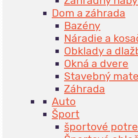
Záhradný náby
Dom a záhrada
Bazény
Náradie a kosa
Obklady a dlaž
Okná a dvere
Stavebný mate
Záhrada
Auto
Šport
športové potr