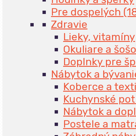
Pre dospelých (1
Zdravie
Lieky, vitamíny
Okuliare a šoš
Doplnky pre š
Nábytok a bývani
Koberce a texti
Kuchynské pot
Nábytok a dop
Postele a mat