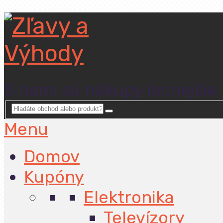
S nami sú nákupy lacnejšie
Menu
Domov
Kupóny
Elektronika
Televízory