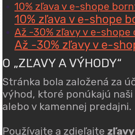
10% zľava v e-shope bor
10% zľava v e-shope 
Až -30% zľavy v e-shope 
Až -30% zľavy v e-sho
O „ZĽAVY A VÝHODY“
Stránka bola založená za ú
výhod, ktoré ponúkajú naši
alebo v kamennej predajni.
Používajte a zdieľajte
zľavy