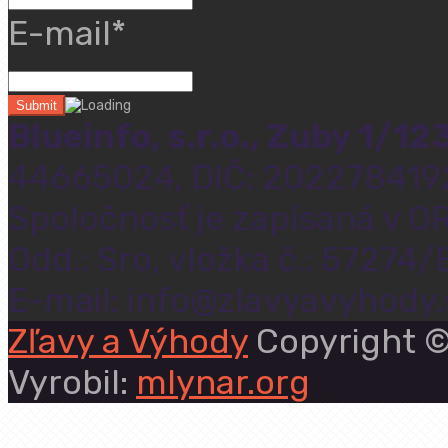
E-mail*
Blueinfo, s.r.o., Zuby 1/1
44665024, DIČ: 202278419
Spoločnosť je zapísaná v OR
Odd.: Sro, vložka č.: 57274/
E-mail: info@zlavyavyhody.
Zľavy a Výhody
Copyright ©
Vyrobil:
mlynar.org