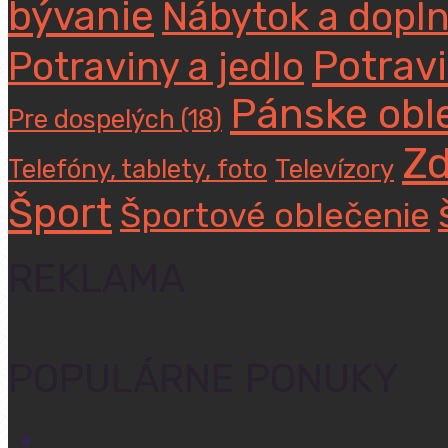
bývanie
Nábytok a dopl
Potravi
Potraviny a jedlo
Pánske obl
Pre dospelých (18)
Zd
Telefóny, tablety, foto
Televízory
Šport
Športové oblečenie
REKLAMA
POPULÁRNE PONUKY