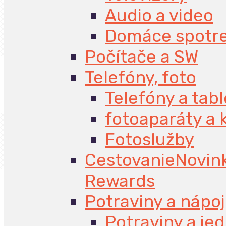
Audio a video
Domáce spotr
Počítače a SW
Telefóny, foto
Telefóny a tabl
fotoaparáty a
Fotoslužby
Cestovanie
Novin
Rewards
Potraviny a nápo
Potraviny a jed