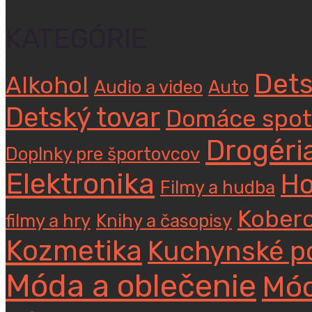
KATEGÓRIE
Dets
Alkohol
Audio a video
Auto
Detský tovar
Domáce spot
Drogéri
Doplnky pre športovcov
Elektronika
Ho
Filmy a hudba
Koberc
filmy a hry
Knihy a časopisy
Kozmetika
Kuchynské p
Móda a oblečenie
Mód