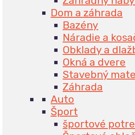
Záhradný náby
Dom a záhrada
Bazény
Náradie a kosa
Obklady a dlaž
Okná a dvere
Stavebný mate
Záhrada
Auto
Šport
športové potr