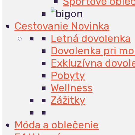
Športové oble
Cestovanie
Novinka
Letná dovolenka
Dovolenka pri mo
Exkluzívna dovol
Pobyty
Wellness
Zážitky
Móda a oblečenie