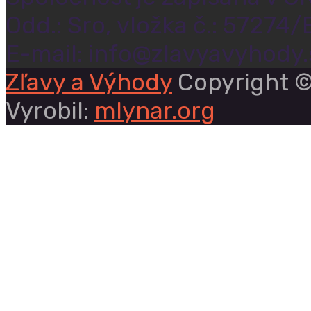
Odd.: Sro, vložka č.: 57274/
E-mail: info@zlavyavyhody.
Zľavy a Výhody
Copyright ©
Vyrobil:
mlynar.org