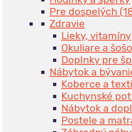
Pre dospelých (1
Zdravie
Lieky, vitamíny
Okuliare a šoš
Doplnky pre š
Nábytok a bývani
Koberce a texti
Kuchynské pot
Nábytok a dop
Postele a mat