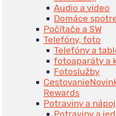
Audio a video
Domáce spotr
Počítače a SW
Telefóny, foto
Telefóny a tabl
fotoaparáty a
Fotoslužby
Cestovanie
Novin
Rewards
Potraviny a nápo
Potraviny a jed