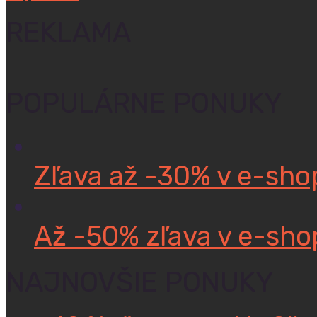
REKLAMA
POPULÁRNE PONUKY
Zľava až -30% v e-sh
Až -50% zľava v e-sho
NAJNOVŠIE PONUKY