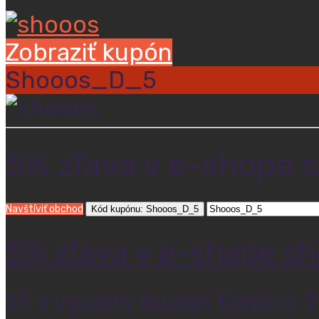
Zobraziť kupón
Shooos_D_5
5% zľava v e-shope 
Navštíviť obchod
Kód kupónu: Shooos_D_5
5% zľava v e-shope sh
15 x využitý kupón
Končí o 2