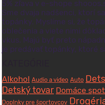
5% zľava v e-shope shooos.s
Sme dvaja nadšenci, ktorí s
topánky. Myslíme si, že to
oblečenia a viete nimi dôkla
vkus. Majú byť preto nápadn
je predávať topánky, ktoré s
KATEGÓRIE
Dets
Alkohol
Audio a video
Auto
Detský tovar
Domáce spot
Drogéri
Doplnky pre športovcov