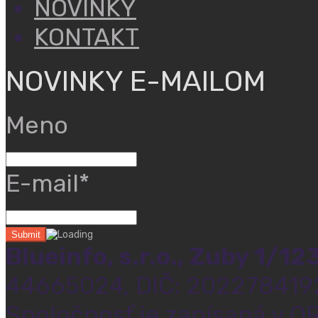
NOVINKY
KONTAKT
NOVINKY E-MAILOM
Meno
E-mail*
Blueinfo, s.r.o., Zuby 1/1
44665024, DIČ: 202278419
Spoločnosť je zapísaná v OR