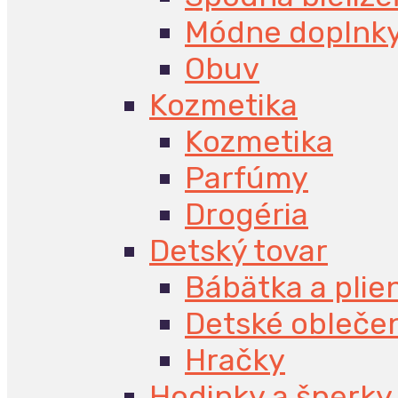
Módne doplnk
Obuv
Kozmetika
Kozmetika
Parfúmy
Drogéria
Detský tovar
Bábätka a plie
Detské obleče
Hračky
Hodinky a šperky