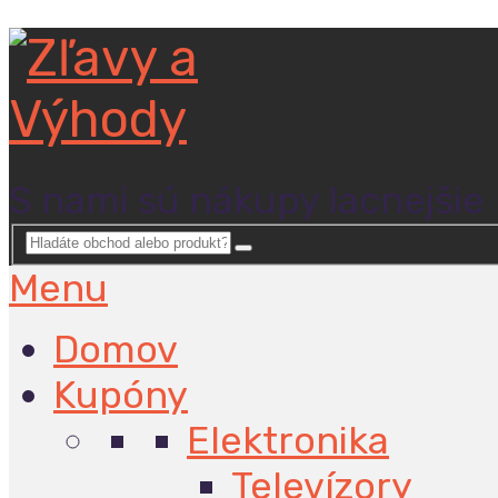
S nami sú nákupy lacnejšie
Menu
Domov
Kupóny
Elektronika
Televízory