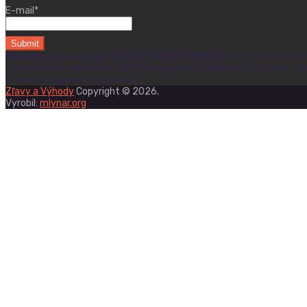
E-mail*
Blueinfo, s.r.o., Zuby 1/1234, 90021 Svätý Jur
| IČO: 44665024
Spoločnosť je zapísaná v ORSR Okresný súd Bratislava I. Odd.: Sro, vl
E-mail: info@zlavyavyhody.sk
Zľavy a Výhody
Copyright © 2026.
Vyrobil:
mlynar.org