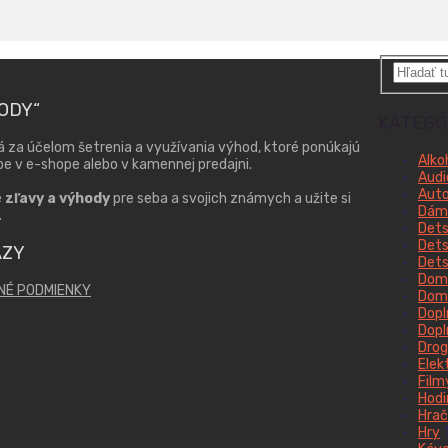
HODY“
KATEGÓ
á za účelom šetrenia a využívania výhod, ktoré ponúkajú
Alko
upe v e-shope alebo v kamennej predajni.
Audi
Aut
e
zľavy a výhody
pre seba a svojich známych a užite si
Dáms
.
Dets
Dets
AZY
Dets
Domá
NÉ PODMIENKY
Domá
Dopl
Dopl
Drog
Elek
Film
Hodi
Hrač
Hry