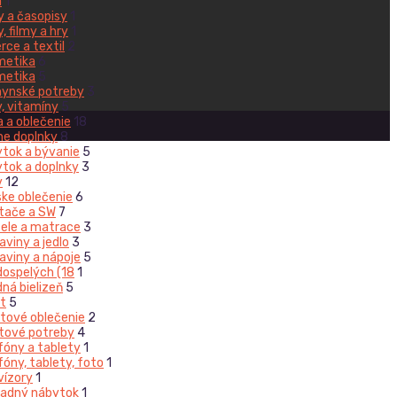
a
1
y a časopisy
1
, filmy a hry
1
rce a textil
2
metika
6
metika
5
ynské potreby
3
y, vitamíny
5
 a oblečenie
18
e doplnky
8
tok a bývanie
5
tok a doplnky
3
v
12
ke oblečenie
6
tače a SW
7
ele a matrace
3
aviny a jedlo
3
aviny a nápoje
5
dospelých (18
1
ná bielizeň
5
t
5
tové oblečenie
2
tové potreby
4
fóny a tablety
1
fóny, tablety, foto
1
vízory
1
adný nábytok
1