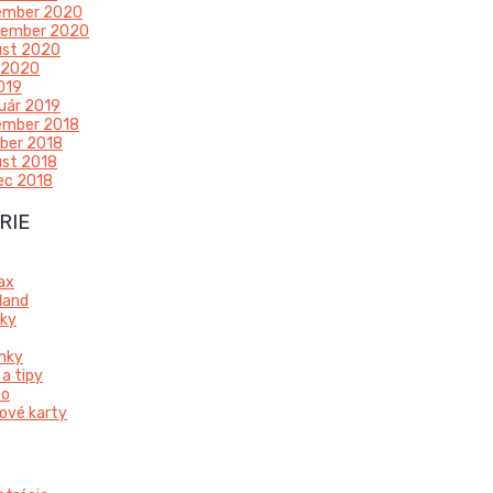
ember 2020
tember 2020
ust 2020
l 2020
2019
uár 2019
ember 2018
ber 2018
st 2018
ec 2018
RIE
ax
land
ky
nky
 a tipy
co
ové karty