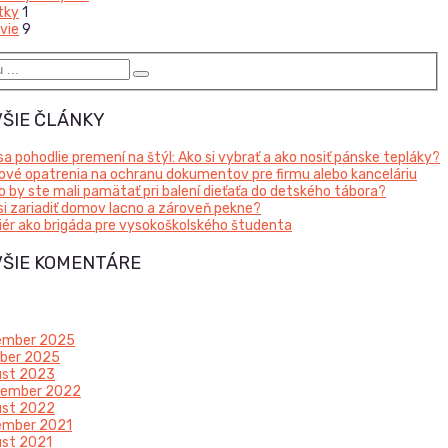
tky
1
vie
9
ŠIE ČLÁNKY
sa pohodlie premení na štýl: Ako si vybrať a ako nosiť pánske tepláky?
ové opatrenia na ochranu dokumentov pre firmu alebo kanceláriu
o by ste mali pamätať pri balení dieťaťa do detského tábora?
si zariadiť domov lacno a zároveň pekne?
iér ako brigáda pre vysokoškolského študenta
ŠIE KOMENTÁRE
ember 2025
ber 2025
ust 2023
tember 2022
ust 2022
ember 2021
st 2021