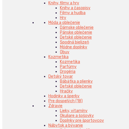
Knihy, filmy a hry
Knihy a časopisy
Filmy a hudba
Hry
Móda a oblečenie
Dámske oblečenie
Pánske oblečenie
Detské oblečenie
Spodná bielizeň
Módne doplnky
Obuv
Kozmetika
Kozmetika
Parfúmy
Drogéria
Detský tovar
Bábätka a plienky
Detské oblečenie
Hračky
Hodinky a šperky
Pre dospelých (18)
Zdravie
Lieky, vitamíny
Okuliare a šošovky
Doplnky pre športovcov
Nábytok a bývanie