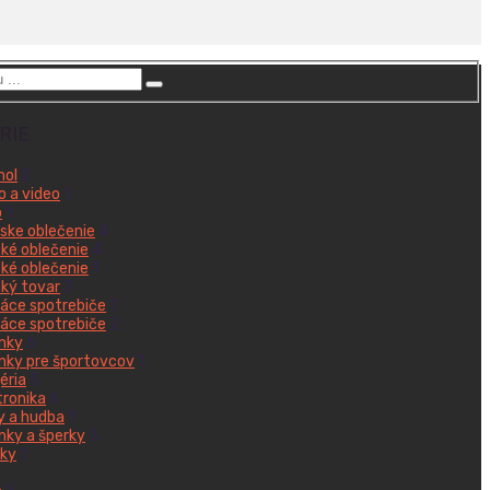
RIE
hol
2
o a video
1
o
1
ke oblečenie
4
ké oblečenie
4
ké oblečenie
1
ký tovar
3
ce spotrebiče
1
ce spotrebiče
2
nky
6
nky pre športovcov
1
éria
5
tronika
6
y a hudba
1
nky a šperky
3
ky
1
1