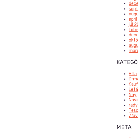
dec
sep
aug
aprí
júl 
febr
dec
októ
augu
mar
KATEGÓ
Billa
Drm
Kauf
Letá
Nay
Novi
rady
Tes
Zľav
META