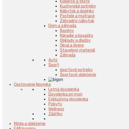
Koberce a textil
Kuchynské potreby
Nábytok a doplnky
Postele a matrace
Záhradný nábytok
Dom a záhrada
Bazény
Náradie a kosačky
Obklady a dlažby
Okná a dvere
Stavebný materiál
Záhrada
Auto
Šport
športové potreby
Športové oblečenie
Cestovanie
Novinka
Letná dovolenka
Dovolenka pri mori
Exkluzívna dovolenka
Pobyty
Wellness
Zážitky
Móda a oblečenie
EAN kupóny