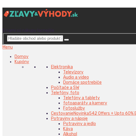
S nami sú nákupy lacnejšie
Menu
Domov
Kupóny
Elektronika
Televízory
Audio a video
Domáce spotrebiče
Počítače a SW
Telefóny, foto
Telefóny a tablety
fotoaparáty a kamery
Fotoslužby
Cestovanie
Novinka
542 Offers + Upto 60% 
Potraviny a nápoje
Potraviny a jedlo
Káva
Alkohol