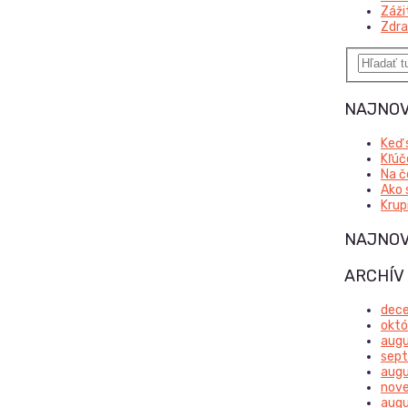
Záži
Zdra
NAJNOV
Keď 
Kľúč
Na č
Ako 
Krup
NAJNOV
ARCHÍV
dec
októ
aug
sep
aug
nov
augu