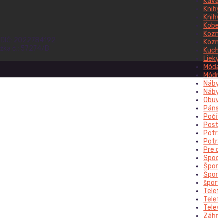
Káv
Knih
Knihy
Kobe
Koz
, DIČ: 2022784192
Koz
ožka č.: 57274/B
Kuch
Liek
Móda
Módn
Náby
Náby
Obu
Páns
Počí
Post
Potr
Potr
Pre 
Spod
Špor
Špor
špor
Tele
Tele
Tele
Záhr