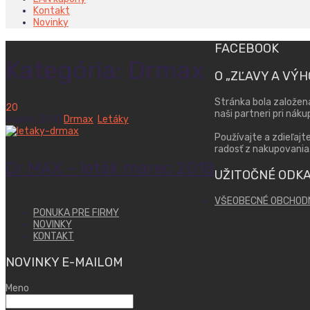
Kontakt
Novinky
FACEBOOK
Kategória:
Drmax
O „ZĽAVY A VÝ
Stránka bola založen
20
naši partneri pri nák
marec,
2018
Drmax
,
Letáky
Používajte a zdieľajt
radosť z nakupovania
Dr MAX – leták marec 2018
UŽITOČNÉ ODK
VŠEOBECNÉ OBCHOD
PONUKA PRE FIRMY
NOVINKY
KONTAKT
NOVINKY E-MAILOM
Meno