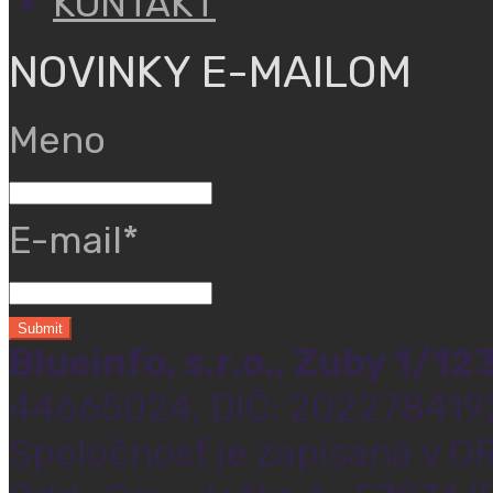
KONTAKT
NOVINKY E-MAILOM
Meno
E-mail*
Blueinfo, s.r.o., Zuby 1/1
44665024, DIČ: 202278419
Spoločnosť je zapísaná v OR