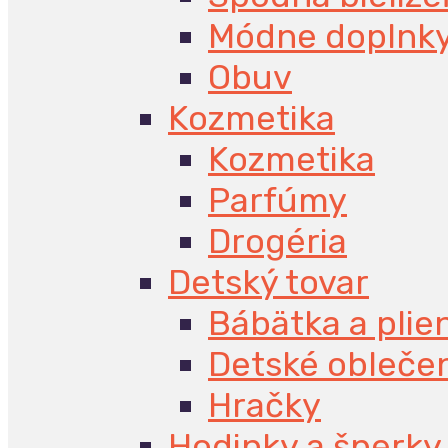
Módne doplnk
Obuv
Kozmetika
Kozmetika
Parfúmy
Drogéria
Detský tovar
Bábätka a plie
Detské obleče
Hračky
Hodinky a šperky