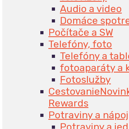
Audio a video
Domáce spotr
Počítače a SW
Telefóny, foto
Telefóny a tabl
fotoaparáty a
Fotoslužby
Cestovanie
Novin
Rewards
Potraviny a nápo
Potraviny a jed