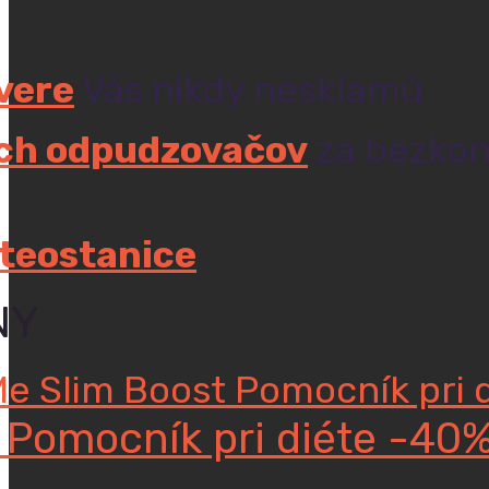
vere
Vás nikdy nesklamú
ých odpudzovačov
za bezkon
teostanice
NY
Me Slim Boost Pomocník pri 
 Pomocník pri diéte -40