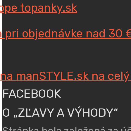
ope topanky.sk
 pri objednávke nad 30 
 na manSTYLE.sk na celý
FACEBOOK
O „ZĽAVY A VÝHODY“
Stránka bola založená za ú