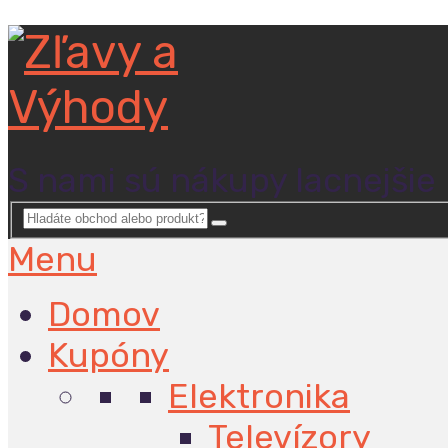
S nami sú nákupy lacnejšie
Menu
Domov
Kupóny
Elektronika
Televízory