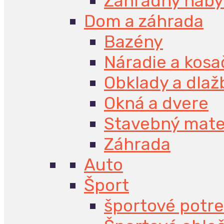
Záhradný náby
Dom a záhrada
Bazény
Náradie a kosa
Obklady a dlaž
Okná a dvere
Stavebný mate
Záhrada
Auto
Šport
športové potr