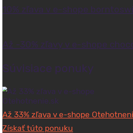
10% zľava v e-shope borntosw
Až -30% zľavy v e-shope choco
Súvisiace ponuky
Až 33% zľava v e-shope Otehotneni
Získať túto ponuku