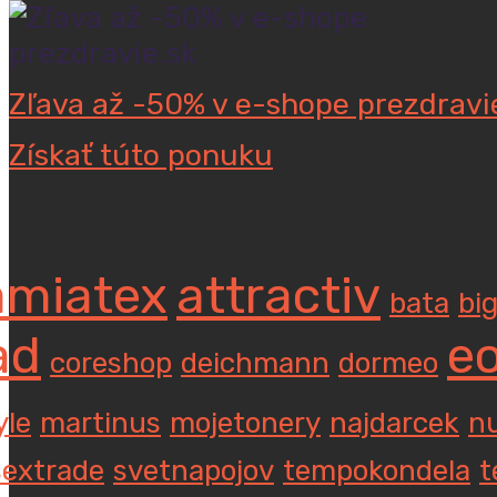
Zľava až -50% v e-shope prezdravi
Získať túto ponuku
amiatex
attractiv
bata
bi
ad
e
coreshop
deichmann
dormeo
yle
martinus
mojetonery
najdarcek
n
sextrade
svetnapojov
tempokondela
t