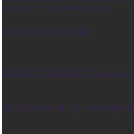
na vybranú kozmetiku v akcii.
Podobné ponuky
nuMe Slim Boost Pomocník pri
5€ zľava na nákup v e-shope l