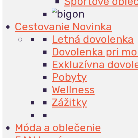
Športové oble
Cestovanie
Novinka
Letná dovolenka
Dovolenka pri mo
Exkluzívna dovol
Pobyty
Wellness
Zážitky
Móda a oblečenie