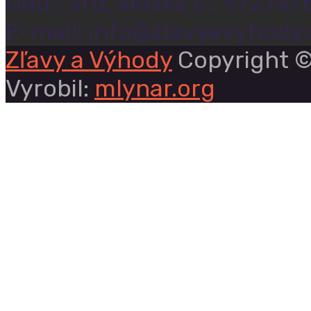
Odd.: Sro, vložka č.: 57274/
E-mail: info@zlavyavyhody.
Zľavy a Výhody
Copyright ©
Vyrobil:
mlynar.org