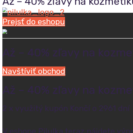
Až – 40% zľavy na kozmetiku
Prejsť do eshopu
Až – 40% zľavy na kozmet
Navštíviť obchod
Až – 40% zľavy na kozmet
2 x využitý kupón
Končí o 2961 dní
V eshope Pilulka teraz nájdete výp