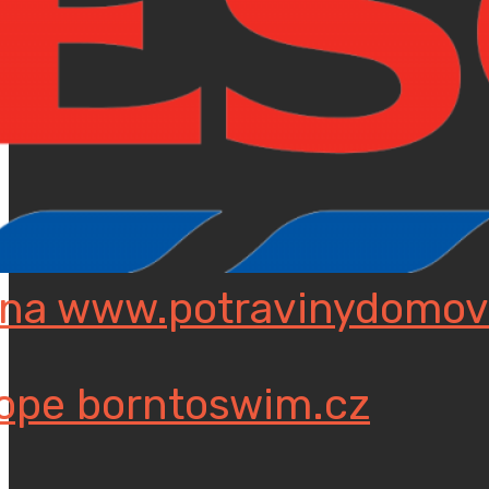
 na www.potravinydomov.
hope borntoswim.cz