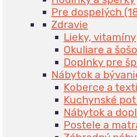
Pre dospelých (1
Zdravie
Lieky, vitamíny
Okuliare a šoš
Doplnky pre š
Nábytok a bývani
Koberce a texti
Kuchynské pot
Nábytok a dop
Postele a mat