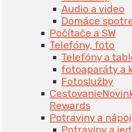
Audio a video
Domáce spotr
Počítače a SW
Telefóny, foto
Telefóny a tabl
fotoaparáty a
Fotoslužby
Cestovanie
Novin
Rewards
Potraviny a nápo
Potraviny a jed