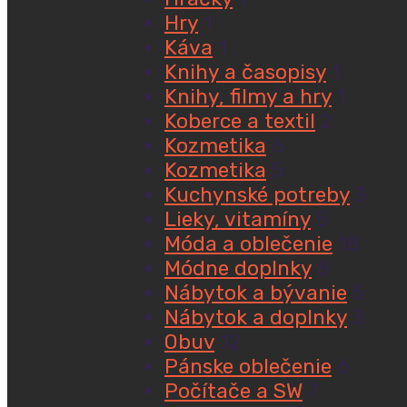
Hry
1
Káva
1
Knihy a časopisy
1
Knihy, filmy a hry
1
Koberce a textil
2
Kozmetika
6
Kozmetika
5
Kuchynské potreby
3
Lieky, vitamíny
5
Móda a oblečenie
18
Módne doplnky
8
Nábytok a bývanie
5
Nábytok a doplnky
3
Obuv
12
Pánske oblečenie
6
Počítače a SW
7