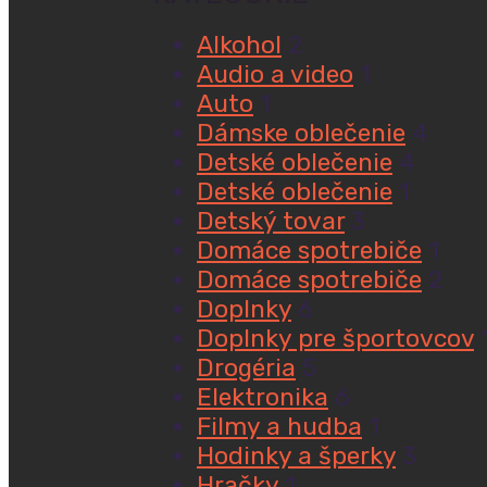
Alkohol
2
Audio a video
1
Auto
1
Dámske oblečenie
4
Detské oblečenie
4
Detské oblečenie
1
Detský tovar
3
Domáce spotrebiče
1
Domáce spotrebiče
2
Doplnky
6
Doplnky pre športovcov
Drogéria
5
Elektronika
6
Filmy a hudba
1
Hodinky a šperky
3
Hračky
1