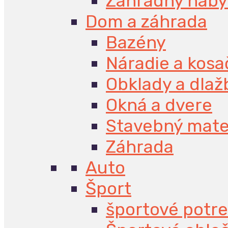
Záhradný náby
Dom a záhrada
Bazény
Náradie a kosa
Obklady a dlaž
Okná a dvere
Stavebný mate
Záhrada
Auto
Šport
športové potr