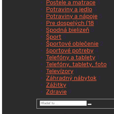
Postele a matrace
3
Potraviny a jedlo
3
Potraviny a nápoje
5
Pre dospelých (18
1
Spodná bielizeň
5
Šport
5
Športové oblečenie
2
športové potreby
4
Telefóny a tablety
1
Telefóny, tablety, foto
1
Televízory
1
Záhradný nábytok
1
Zážitky
1
Zdravie
9