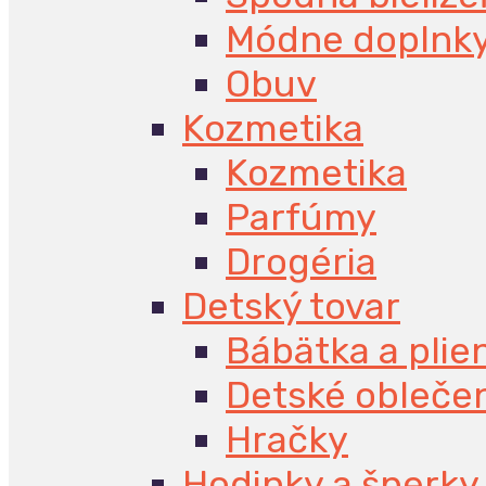
Módne doplnk
Obuv
Kozmetika
Kozmetika
Parfúmy
Drogéria
Detský tovar
Bábätka a plie
Detské obleče
Hračky
Hodinky a šperky