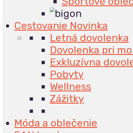
Športové oble
Cestovanie
Novinka
Letná dovolenka
Dovolenka pri mo
Exkluzívna dovol
Pobyty
Wellness
Zážitky
Móda a oblečenie