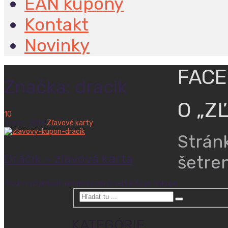
EAN kupóny
Kontakt
Novinky
FAC
Značka:
dracik
O „Z
10
marec,
2018
Zľavové karty
Strán
Dráčik – zľavová karta
šetren
*Kód stačí priložiť namiesto zľavovej karty pri nákupe
KATEGÓRIE