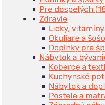
Pre dospelých (1
Zdravie
Lieky, vitamíny
Okuliare a šoš
Doplnky pre š
Nábytok a bývani
Koberce a texti
Kuchynské pot
Nábytok a dop
Postele a mat