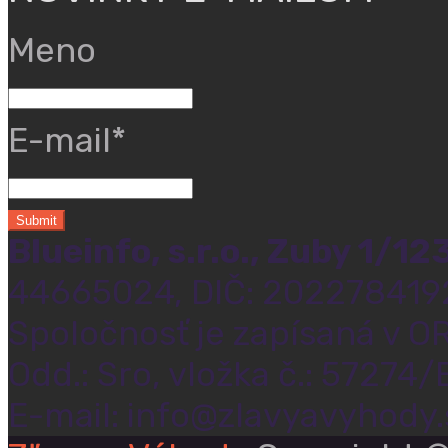
Meno
E-mail*
Blueinfo, s.r.o., Zuby 1/1
44665024, DIČ: 202278419
Spoločnosť je zapísaná v OR
Odd.: Sro, vložka č.: 57274/
E-mail: info@zlavyavyhody.