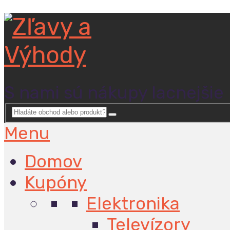
S nami sú nákupy lacnejšie
Menu
Domov
Kupóny
Elektronika
Televízory